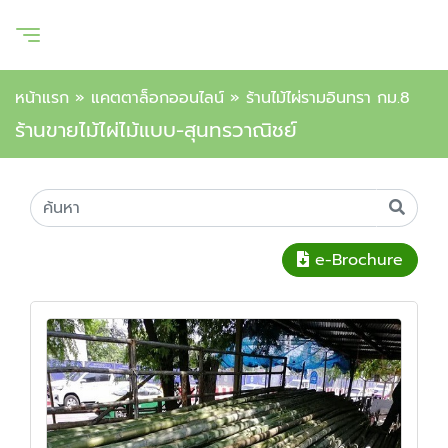
หน้าแรก
»
แคตตาล็อกออนไลน์
»
ร้านไม้ไผ่รามอินทรา กม.8
ร้านขายไม้ไผ่ไม้แบบ-สุนทรวาณิชย์
e-Brochure