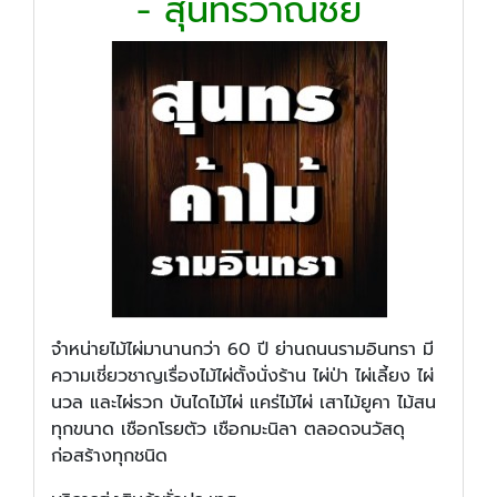
- สุนทรวาณิชย์
จำหน่ายไม้ไผ่มานานกว่า 60 ปี ย่านถนนรามอินทรา มี
ความเชี่ยวชาญเรื่องไม้ไผ่ตั้งนั่งร้าน ไผ่ป่า ไผ่เลี้ยง ไผ่
นวล และไผ่รวก บันไดไม้ไผ่ แคร่ไม้ไผ่ เสาไม้ยูคา ไม้สน
ทุกขนาด เชือกโรยตัว เชือกมะนิลา ตลอดจนวัสดุ
ก่อสร้างทุกชนิด