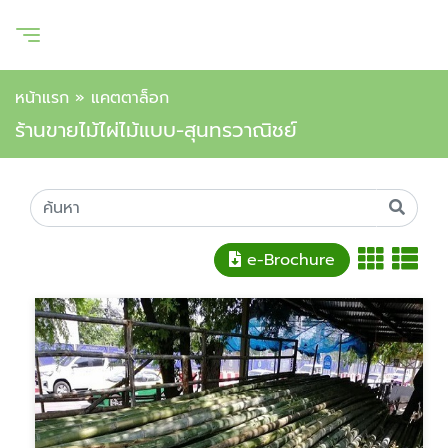
หน้าแรก
»
แคตตาล็อก
ร้านขายไม้ไผ่ไม้แบบ-สุนทรวาณิชย์
e-Brochure