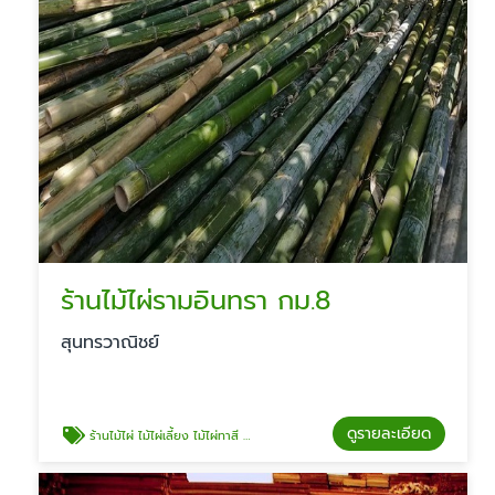
ร้านไม้ไผ่รามอินทรา กม.8
สุนทรวาณิชย์
ดูรายละเอียด
ร้านไม้ไผ่ ไม้ไผ่เลี้ยง ไม้ไผ่ทาสี รามอินทรา กม.8