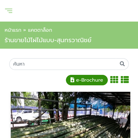
หน้าแรก
»
แคตตาล็อก
ร้านขายไม้ไผ่ไม้แบบ-สุนทรวาณิชย์
e-Brochure